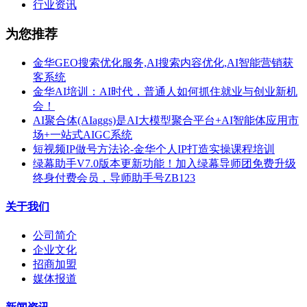
行业资讯
为您推荐
金华GEO搜索优化服务,AI搜索内容优化,AI智能营销获
客系统
金华AI培训：AI时代，普通人如何抓住就业与创业新机
会！
AI聚合体(AIaggs)是AI大模型聚合平台+AI智能体应用市
场+一站式AIGC系统
短视频IP做号方法论-金华个人IP打造实操课程培训
绿幕助手V7.0版本更新功能！加入绿幕导师团免费升级
终身付费会员，导师助手号ZB123
关于我们
公司简介
企业文化
招商加盟
媒体报道