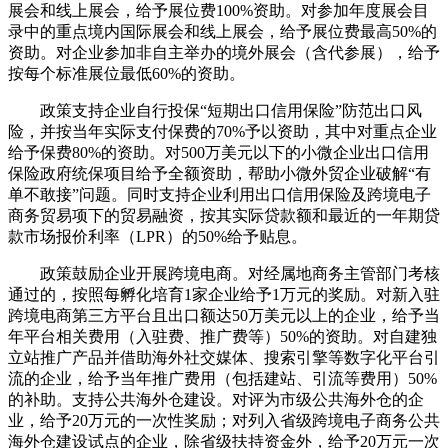
展会和线上展会，给予展位费100%资助。对参加年度展会目
录中的重点境内国际展会和线上展会，给予展位费最高50%的
资助。对企业参加非自主举办的境外展会（含代参展），给予
按每个标准展位最低60%的资助。
政策支持企业自行投保“短期出口信用保险”防范出口风
险，并按当年实际支付保费的70%予以资助，其中对重点企业
给予保费80%的资助。对500万美元以下的小微企业出口信用
保险政府统保项目给予全额资助，帮助小微外贸企业破解“有
单不敢接”问题。同时支持企业利用出口信用保险及跨境电子
商务贸易项下的贸易融资，按其实际贷款额和最近的一年期贷
款市场报价利率（LPR）的50%给予贴息。
政策鼓励企业开展跨境电商。对经属地商务主管部门考核
通过的，按照每孵化培育1家企业给予1万元的奖励。对新入驻
跨境电商第三方平台且出口额达50万美元以上的企业，给予当
年平台相关费用（入驻费、推广费等）50%的资助。对自建独
立站推广产品并借助海外社交媒体、搜索引擎等数字化平台引
流的企业，给予当年推广费用（包括建站、引流等费用）50%
的补助。支持公共海外仓建设。对评为市级公共海外仓的企
业，给予20万元的一次性奖励；对列入省级跨境电子商务公共
海外仓建设试点的企业，除省级扶持资金外，给予20万元一次