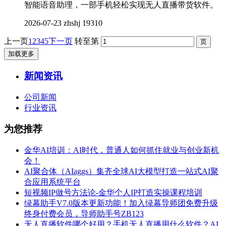
智能语音助理，一部手机轻松实现无人直播带货软件。
2026-07-23
zhshj
19310
上一页
1
2
3
4
5
下一页
转至第
加载更多
新闻资讯
公司新闻
行业资讯
为您推荐
金华AI培训：AI时代，普通人如何抓住就业与创业新机
会！
AI聚合体（AIaggs）集齐全球AI大模型打造一站式AI聚
合应用系统平台
短视频IP做号方法论-金华个人IP打造实操课程培训
绿幕助手V7.0版本更新功能！加入绿幕导师团免费升级
终身付费会员，导师助手号ZB123
无人直播软件哪个好用？手机无人直播用什么软件？AI