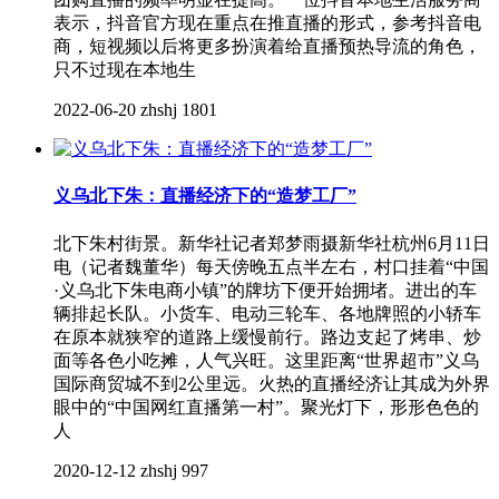
表示，抖音官方现在重点在推直播的形式，参考抖音电
商，短视频以后将更多扮演着给直播预热导流的角色，
只不过现在本地生
2022-06-20
zhshj
1801
义乌北下朱：直播经济下的“造梦工厂”
北下朱村街景。新华社记者郑梦雨摄新华社杭州6月11日
电（记者魏董华）每天傍晚五点半左右，村口挂着“中国
·义乌北下朱电商小镇”的牌坊下便开始拥堵。进出的车
辆排起长队。小货车、电动三轮车、各地牌照的小轿车
在原本就狭窄的道路上缓慢前行。路边支起了烤串、炒
面等各色小吃摊，人气兴旺。这里距离“世界超市”义乌
国际商贸城不到2公里远。火热的直播经济让其成为外界
眼中的“中国网红直播第一村”。聚光灯下，形形色色的
人
2020-12-12
zhshj
997