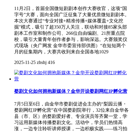
11月2日，首届全国微短剧剧本创作大赛收官，这项“国
字号”大赛，面向全国广泛征集了大量优质微短剧剧本。
本次大赛通过“专业对接+精准传播+媒体覆盖+文化挖
掘”模式，吸引了超350万人关注，联动和对接85家头部
剧本工作室和制作公司、266位自由编剧、21所重点院
校，吸引大量青年创作者参与，影响深远。大赛颁奖仪
式现场（央广网发 金华市委宣传部供图）“在短短两个
月的征集期内，大赛共收到来自全国各地1029
2025-11-25
zhshj
416
婺剧文化如何拥抱新媒体？金华开设婺剧网红IP孵化营
7月5日至6日，由金华市婺剧促进会主办的“梨园云播・
婺剧网红IP孵化营”在中国婺剧院举行，32位来自金华各
县（市、区）的婺剧爱好者、专业演员等齐聚一堂，学
习运用新媒体传播婺剧文化。活动中，学员们热情高
涨，一边专注聆听讲师授课，一边积极实践——练习拍