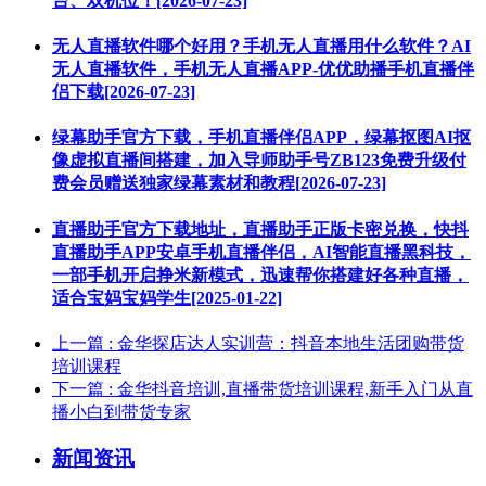
台、双机位！[2026-07-23]
无人直播软件哪个好用？手机无人直播用什么软件？AI
无人直播软件，手机无人直播APP-优优助播手机直播伴
侣下载[2026-07-23]
绿幕助手官方下载，手机直播伴侣APP，绿幕抠图AI抠
像虚拟直播间搭建，加入导师助手号ZB123免费升级付
费会员赠送独家绿幕素材和教程[2026-07-23]
直播助手官方下载地址，直播助手正版卡密兑换，快抖
直播助手APP安卓手机直播伴侣，AI智能直播黑科技，
一部手机开启挣米新模式，迅速帮你搭建好各种直播，
适合宝妈宝妈学生[2025-01-22]
上一篇
: 金华探店达人实训营：抖音本地生活团购带货
培训课程
下一篇
: 金华抖音培训,直播带货培训课程,新手入门从直
播小白到带货专家
新闻资讯