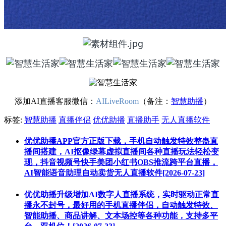
添加AI直播客服微信：
AILiveRoom
（备注：
智慧助播
）
标签:
智慧助播
直播伴侣
优优助播
直播助手
无人直播软件
优优助播APP官方正版下载，手机自动触发特效整蛊直
播间搭建，AI抠像绿幕虚拟直播间各种直播玩法轻松变
现，抖音视频号快手美团小红书OBS推流跨平台直播，
AI智能语音助理自动卖货无人直播软件[2026-07-23]
优优助播升级增加AI数字人直播系统，实时驱动正常直
播永不封号，最好用的手机直播伴侣，自动触发特效、
智能助播、商品讲解、文本场控等各种功能，支持多平