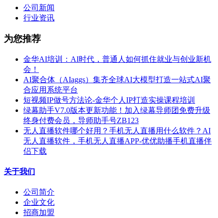
公司新闻
行业资讯
为您推荐
金华AI培训：AI时代，普通人如何抓住就业与创业新机
会！
AI聚合体（AIaggs）集齐全球AI大模型打造一站式AI聚
合应用系统平台
短视频IP做号方法论-金华个人IP打造实操课程培训
绿幕助手V7.0版本更新功能！加入绿幕导师团免费升级
终身付费会员，导师助手号ZB123
无人直播软件哪个好用？手机无人直播用什么软件？AI
无人直播软件，手机无人直播APP-优优助播手机直播伴
侣下载
关于我们
公司简介
企业文化
招商加盟