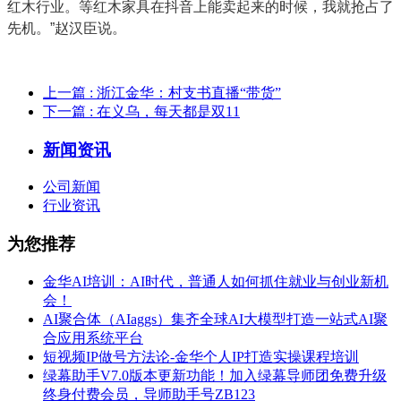
红木行业。等红木家具在抖音上能卖起来的时候，我就抢占了
先机。”赵汉臣说。
上一篇
: 浙江金华：村支书直播“带货”
下一篇
: 在义乌，每天都是双11
新闻资讯
公司新闻
行业资讯
为您推荐
金华AI培训：AI时代，普通人如何抓住就业与创业新机
会！
AI聚合体（AIaggs）集齐全球AI大模型打造一站式AI聚
合应用系统平台
短视频IP做号方法论-金华个人IP打造实操课程培训
绿幕助手V7.0版本更新功能！加入绿幕导师团免费升级
终身付费会员，导师助手号ZB123