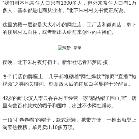
“我们村本地常住人口只有1300多人，但外来常住人口有1万
多人，基本都是电商从业者。”北下朱村村支书黄正兴说。
这里的楼一层都是大大小小的网红店、工厂店和微商店，剩下
的楼层村民自住，或者租出去给前来创业的主播们。
夜晚，北下朱村夜灯初上。新华社记者郑梦雨 摄
各个门店的牌匾上，几乎都堆砌着“网红爆款”“微商”“直播”“短
视频”之类的关键词。刻意放大后的红底白字显得十分醒目。
42岁的哈尔滨人李云香在村里经营一家“精品帽子围巾店”，店
里有数百种款式的帽子和围巾，出过不少网红爆款。
一顶叫“卷卷帽”的帽子，款式新颖、携带方便，一推出就登上
淘宝热搜榜，单月卖出10多万顶。