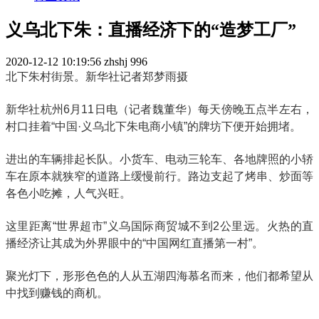
义乌北下朱：直播经济下的“造梦工厂”
2020-12-12 10:19:56
zhshj
996
北下朱村街景。新华社记者郑梦雨摄
新华社杭州6月11日电（记者魏董华）每天傍晚五点半左右，
村口挂着“中国·义乌北下朱电商小镇”的牌坊下便开始拥堵。
进出的车辆排起长队。小货车、电动三轮车、各地牌照的小轿
车在原本就狭窄的道路上缓慢前行。路边支起了烤串、炒面等
各色小吃摊，人气兴旺。
这里距离“世界超市”义乌国际商贸城不到2公里远。火热的直
播经济让其成为外界眼中的“中国网红直播第一村”。
聚光灯下，形形色色的人从五湖四海慕名而来，他们都希望从
中找到赚钱的商机。