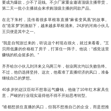
要成为爆款，少不了花钱。不少厂家重金邀请顶级主播带货，
第二天一批小主播就会来求购顶级主播的同款产品。
在北下朱村，流传着很多草根靠直播“麻雀变凤凰”的故事。
在“造富梦”的激励下，越来越多草根涌来。24岁的河南小伙儿
王贝便是其中之一。
“我是自驾游过来的，听说这个村现在很火，就过来看看。”王
贝用低廉的价格租了房子，打算住一阵子。他说：“感觉这里
赚钱的机会挺多的。”
齐齐哈尔小伙儿刘洋来义乌两三年，创业两次均以失败告终。
不过，他仍选择坚持。这次，他看准了直播经济的风口，准备
继续自己的梦想。
40多岁的赵汉臣却不想靠运气赚钱，他做了10年红木家具生
意，严峻的行业现实逼得他不得不开始思考转型。
“谁都想抓住直播的风口，但我不想推自己的企业，而是想推